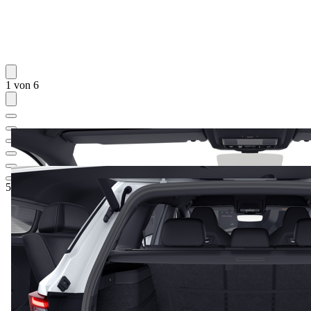
1 von 6
59.198,39 €
1