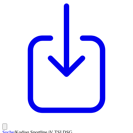
Suche
/
Kodiaq Sportline iV TSI DSG