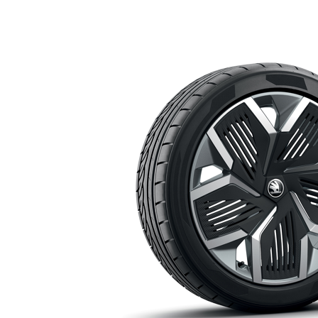
LM-Felgen 20" Rila anthrazit
844,79 €
Details