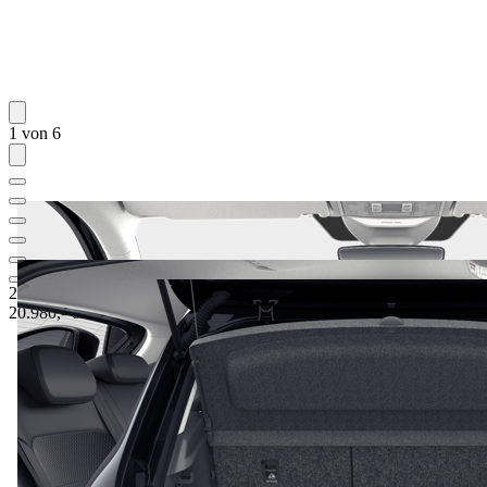
1 von 6
23.013,75 €
1
Listenneupreis
20.980,-‍ €
3