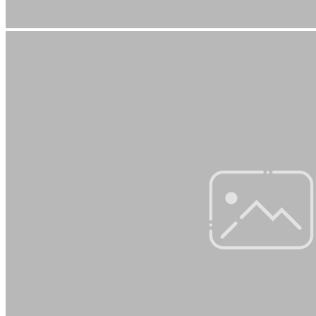
Style-Paket
900,-‍ €
Details