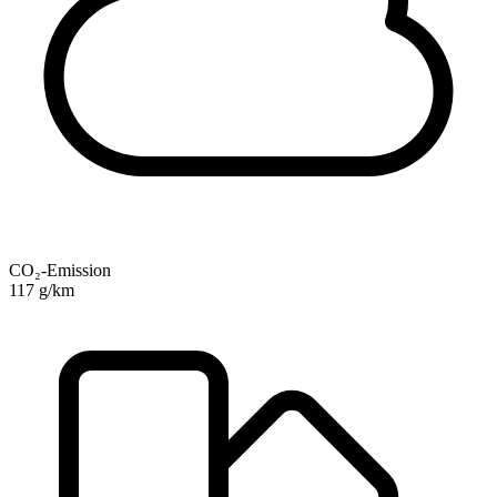
CO₂-Emission
117 g/km