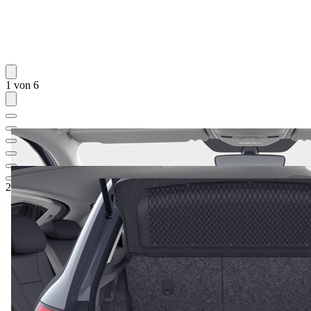
1 von 6
28.956,25 €
1