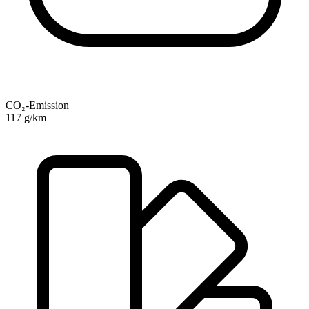
CO₂-Emission
117 g/km