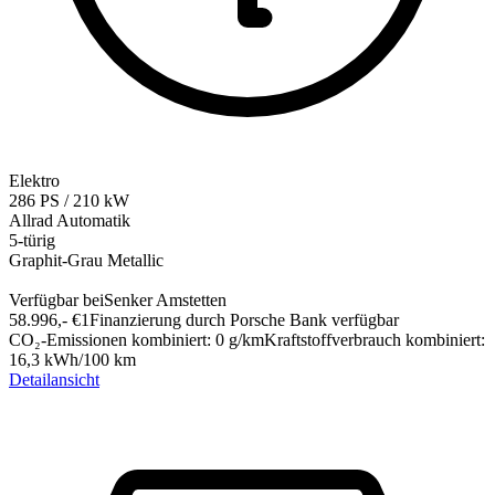
Elektro
286
PS
/
210
kW
Allrad
Automatik
5-türig
Graphit-Grau Metallic
Verfügbar bei
Senker Amstetten
58.996,-‍ €
1
Finanzierung durch Porsche Bank verfügbar
CO₂-Emissionen kombiniert
:
0
g/km
Kraftstoffverbrauch kombiniert
:
16,3
kWh/100 km
Detailansicht