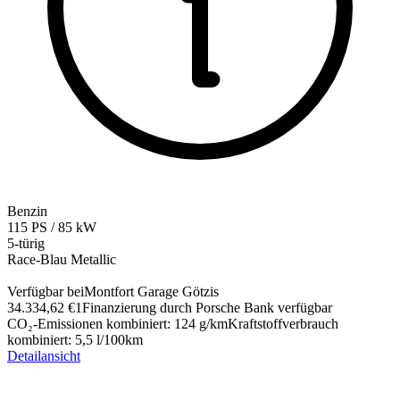
Benzin
115
PS
/
85
kW
5-türig
Race-Blau Metallic
Verfügbar bei
Montfort Garage Götzis
34.334,62 €
1
Finanzierung durch Porsche Bank verfügbar
CO₂-Emissionen kombiniert
:
124
g/km
Kraftstoffverbrauch
kombiniert
:
5,5
l/100km
Detailansicht